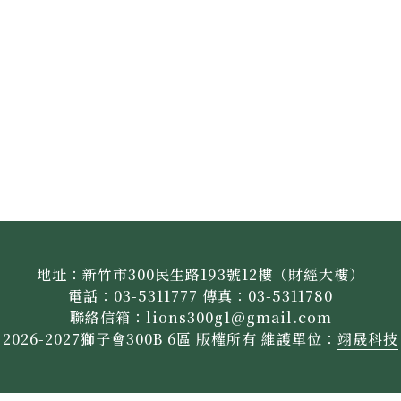
地址：新竹市300民生路193號12樓（財經大樓）
電話：03-5311777 傳真：03-5311780
聯絡信箱：
lions300g1@gmail.com
2026-2027獅子會300B 6區 版權所有 維護單位：
翊晟科技