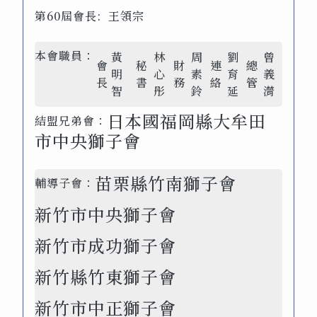
第60屆會長: 王領宗
本會職員：
黃
林
周
劉
曾
會
秘
財
連
總
明
心
素
育
義
長
書
務
絡
管
智
彤
鈴
延
潸
日本國福岡縣大牟田
結盟兄弟會：
市中央獅子會
苗栗縣竹南獅子會
輔導子會：
新竹市中央獅子會
新竹市成功獅子會
新竹縣竹東獅子會
新竹市中正獅子會