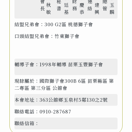
會
秘
財
連
總
秋
廷
慶
建
玉
長
書
務
絡
管
敏
基
恭
興
麟
結盟兄弟會：
300 G2區 桃德獅子會
口頭結盟兄弟會：竹東獅子會
輔導子會：
1998年輔導 苗栗玉豐獅子會
現隸屬於：
國際獅子會300B 6區 苗栗縣區 第
二專區 第三分區 公館會
本會地址：
363公館鄉玉泉村5鄰130之2號
聯絡電話：
0910-287687
聯絡信箱：