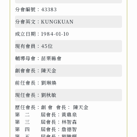
分會編號：
43383
分會英文：
KUNGKUAN
成立日期：
1984-01-10
現有會員：
45位
輔導母會：
苗栗縣會
創會會長：
陳天金
前任會長：
劉琳煥
現任會長：
劉秋敏
歷任會長：
創 會 會長： 陳天金
第 二 屆會長：黃鼎泉
第 三 屆會長：林智森
第 四 屆會長：詹德智
第 五 屆會長：劉騰輝