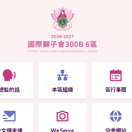
總監的話
本區組織
區行事曆
公文得來速
We Serve
分會網站