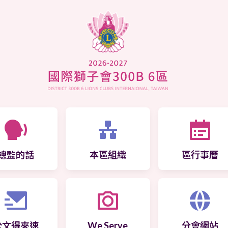
總監的話
本區組織
區行事曆
公文得來速
We Serve
分會網站